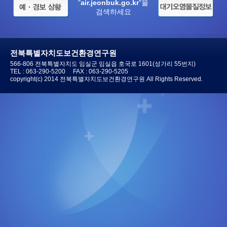
"
air.jeonbuk.go.kr
"을
검색하세요
전북특별자치도보건환경연구원
566-806 전북특별자치도 임실군 임실읍 호국로 1601(성가리 55번지)
TEL :
063-290-5200
FAX : 063-290-5205
copyright(c) 2014 전북특별자치도보건환경연구원 All Rights Reserved.