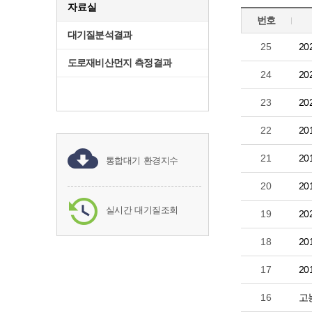
자료실
번호
대기질분석결과
25
2
도로재비산먼지 측정결과
24
2
23
2
22
2
21
2
통합대기 환경지수
20
2
실시간 대기질조회
19
2
18
2
17
2
16
고