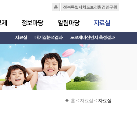
홈
전북특별자치도보건환경연구원
자료실
대기질분석결과
도로재비산먼지 측정결과
홈
< 자료실 <
자료실