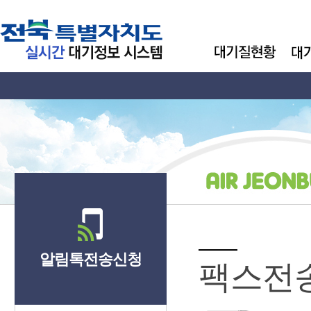
알림톡전송신청
팩스전