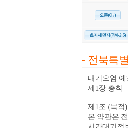
오존(O₃)
초미세먼지(PM-2.5)
- 전북특