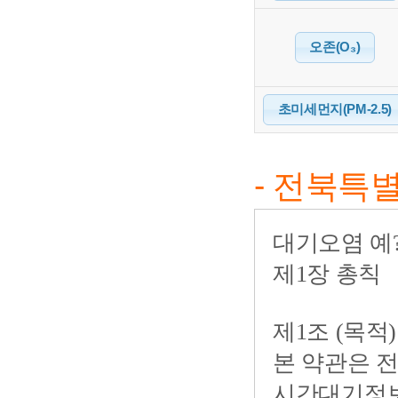
오존(O₃)
초미세먼지(PM-2.5)
- 전북특