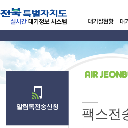
알림톡전송신청
팩스전