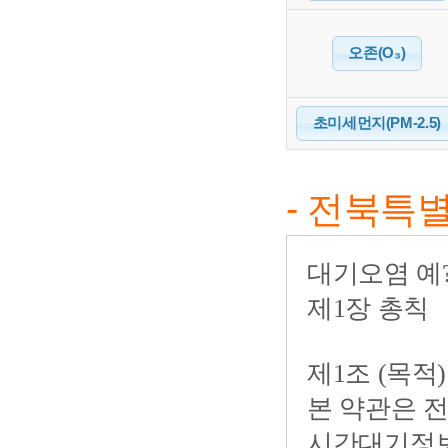
오존(O₃)
초미세먼지(PM-2.5)
- 전북특