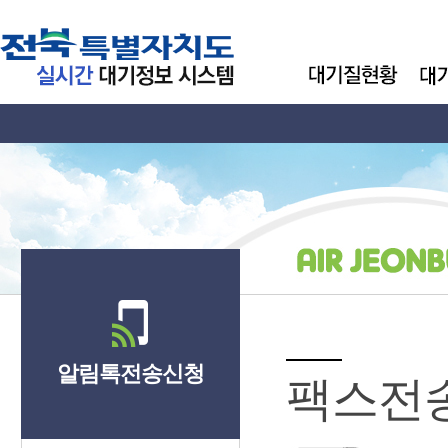
알림톡전송신청
팩스전