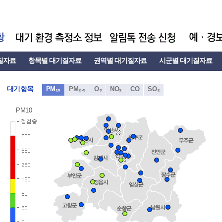
질자료
항목별 대기질자료
권역별 대기질자료
시군별 대기질자료
대기항목
PM₁₀
PM₂.₅
O₃
NO₂
CO
SO₂
PM10