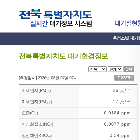
측정소별 대기
전북특별자치도 대기환경정보
[측정일시]
2026년 08월 07일 07시
미세먼지(PM₁₀)
26 ㎍/㎥
미세먼지(PM₂.₅)
17 ㎍/㎥
오존(O₃)
0.0184 ppm
이산화질소(NO₂)
0.0077 ppm
일산화탄소(CO)
0.34 ppm