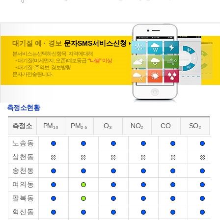
대기질 예 · 경보
문자SMS서비스신청
본서비스는선택하신항목, 지역에대해
- 대기질(미세먼지, 오존)예보등급:
“나쁨“ 이상
- 대기질: 주의보, 경보발령
문자가전송됩니다.
측정소현황
측정소
PM₁₀
PM₂.₅
O₃
NO₂
CO
SO₂
노송동
삼천동
송천동
여의동
팔복동
혁신동