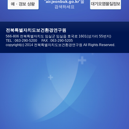
"
air.jeonbuk.go.kr
"을
검색하세요
전북특별자치도보건환경연구원
566-806 전북특별자치도 임실군 임실읍 호국로 1601(성가리 55번지)
TEL :
063-290-5200
FAX : 063-290-5205
copyright(c) 2014 전북특별자치도보건환경연구원 All Rights Reserved.