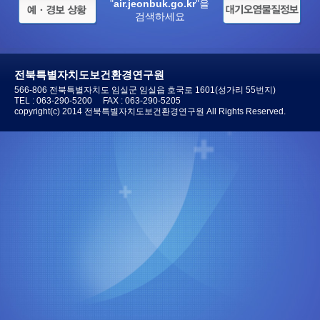
"
air.jeonbuk.go.kr
"을
검색하세요
전북특별자치도보건환경연구원
566-806 전북특별자치도 임실군 임실읍 호국로 1601(성가리 55번지)
TEL :
063-290-5200
FAX : 063-290-5205
copyright(c) 2014 전북특별자치도보건환경연구원 All Rights Reserved.