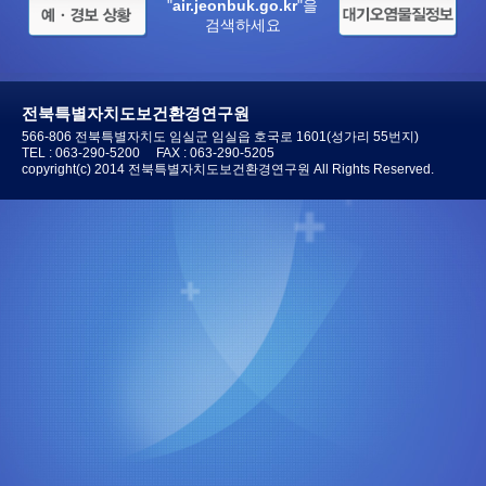
"
air.jeonbuk.go.kr
"을
검색하세요
전북특별자치도보건환경연구원
566-806 전북특별자치도 임실군 임실읍 호국로 1601(성가리 55번지)
TEL :
063-290-5200
FAX : 063-290-5205
copyright(c) 2014 전북특별자치도보건환경연구원 All Rights Reserved.