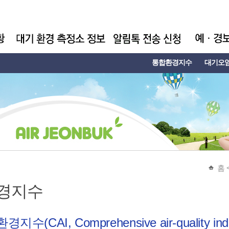
통합환경지수
대기오
홈
경지수
(CAI, Comprehensive air-quality ind