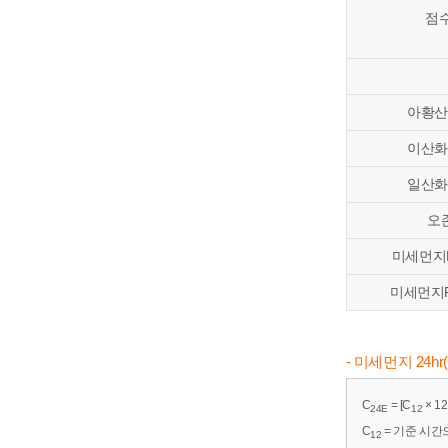
점
아황산
이산화
일산화
오존
미세먼지P
미세먼지PM
- 미세먼지 24h
C
= [C
× 12
24E
12
C
= 기준 시간
12