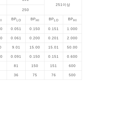
251이상
250
BP
BP
BP
BP
I
LO
HI
LO
HI
50
0.051
0.150
0.151
1.000
60
0.061
0.200
0.201
2.000
0
9.01
15.00
15.01
50.00
90
0.091
0.150
0.151
0.600
81
150
151
600
36
75
76
500