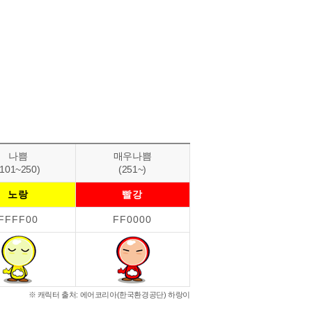
나쁨
매우나쁨
(101~250)
(251~)
노랑
빨강
FFFF00
FF0000
※ 캐릭터 출처: 에어코리아(한국환경공단) 하랑이