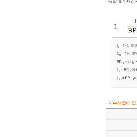
통합대기환경지
I
= 대상 
p
C
= 대상오
p
BP
= 대상
HI
I
= BP
에 
HI
HI
I
= BP
에
LO
LO
- 지수산출에 