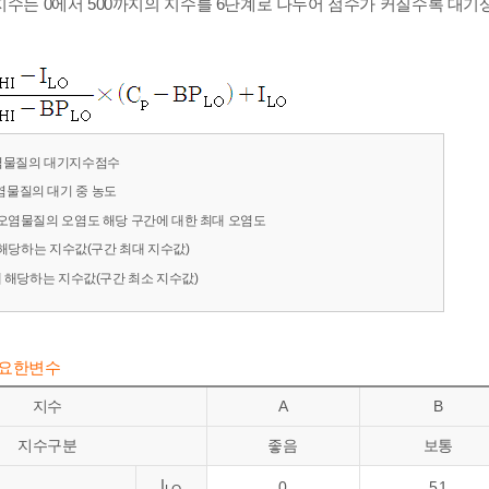
수는 0에서 500까지의 지수를 6단계로 나누어 점수가 커질수록 대기
오염물질의 대기지수점수
염물질의 대기 중 농도
 오염물질의 오염도 해당 구간에 대한 최대 오염도
해당하는 지수값(구간 최대 지수값)
 해당하는 지수값(구간 최소 지수값)
필요한변수
지수
A
B
지수구분
좋음
보통
I
0
51