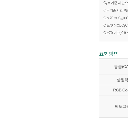
C
= 기준 시간으
4
C
= 기준시간 측정
i
C
< 70 ⇒ C
= 
i
ai
C
≥70 이고, C
/C
i
i
C
≥70 이고, 0.9 
i
표현방법
등급(CA
상징
RGB Co
픽토그