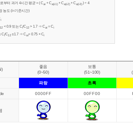
로부터 과거 4시간 평균 = ( C
+ C
+ C
+ C
) ÷ 4
ai
a(i-1)
a(i-2)
a(i-3)
 농도 (i=기준시간)
C
i
< 0.9 또는 C
/C
> 1.7 ⇒ C
= C
12
i
12
ai
i
≤ C
/C
≤1.7 ⇒ C
= 0.75 × C
i
12
ai
i
좋음
보통
I)
(0~50)
(51~100)
색
파랑
초록
de
0000FF
00FF00
램