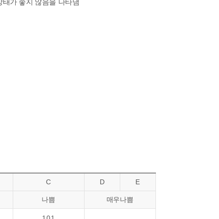
상태가 좋지 않음을 나타냄
C
D
E
나쁨
매우나쁨
101