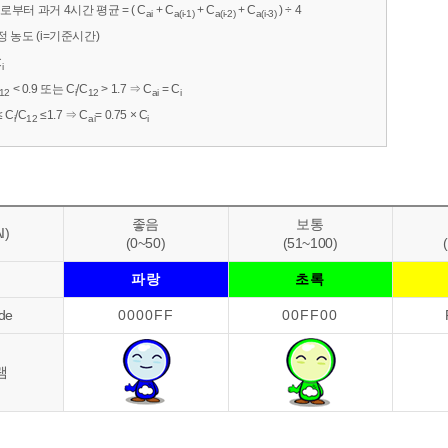
로부터 과거 4시간 평균 = ( C
+ C
+ C
+ C
) ÷ 4
ai
a(i-1)
a(i-2)
a(i-3)
 농도 (i=기준시간)
C
i
< 0.9 또는 C
/C
> 1.7 ⇒ C
= C
12
i
12
ai
i
≤ C
/C
≤1.7 ⇒ C
= 0.75 × C
i
12
ai
i
좋음
보통
I)
(0~50)
(51~100)
색
파랑
초록
de
0000FF
00FF00
램