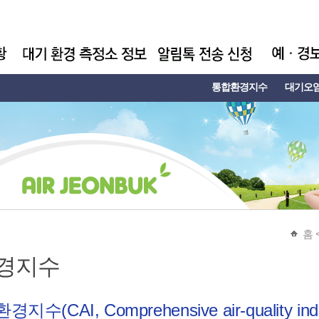
통합환경지수
대기오
홈
경지수
(CAI, Comprehensive air-quality ind