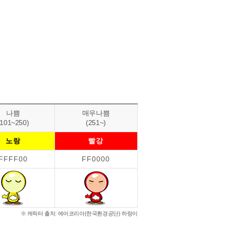
나쁨
매우나쁨
(101~250)
(251~)
노랑
빨강
FFFF00
FF0000
※ 캐릭터 출처: 에어코리아(한국환경공단) 하랑이