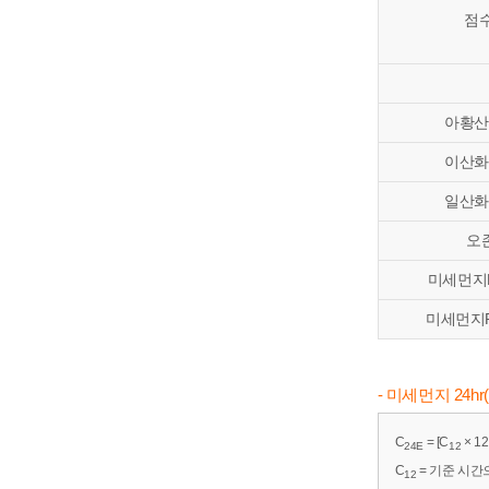
점
아황산
이산화
일산화
오존
미세먼지P
미세먼지PM
- 미세먼지 24h
C
= [C
× 12
24E
12
C
= 기준 시간
12