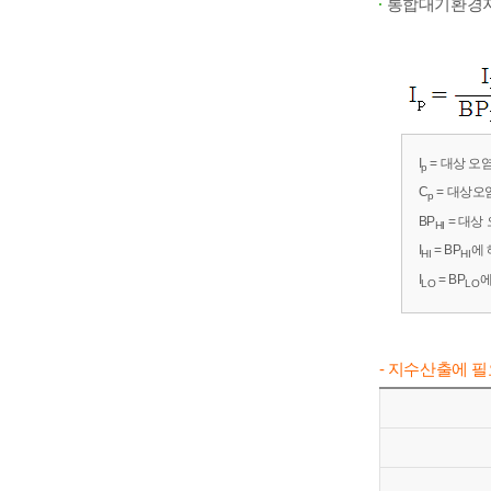
통합대기환경지
I
= 대상 
p
C
= 대상오
p
BP
= 대상
HI
I
= BP
에 
HI
HI
I
= BP
에
LO
LO
- 지수산출에 