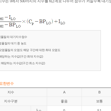
수는 0에서 500까지의 지수를 6단계로 나누어 점수가 커질수록 대기
오염물질의 대기지수점수
염물질의 대기 중 농도
 오염물질의 오염도 해당 구간에 대한 최대 오염도
해당하는 지수값(구간 최대 지수값)
 해당하는 지수값(구간 최소 지수값)
필요한변수
지수
A
B
지수구분
좋음
보통
I
0
51