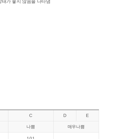
상태가 좋지 않음을 나타냄
C
D
E
나쁨
매우나쁨
101