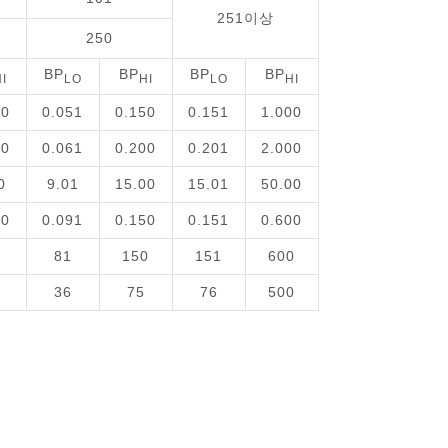
251이상
250
BP
BP
BP
BP
I
LO
HI
LO
HI
50
0.051
0.150
0.151
1.000
60
0.061
0.200
0.201
2.000
0
9.01
15.00
15.01
50.00
90
0.091
0.150
0.151
0.600
81
150
151
600
36
75
76
500