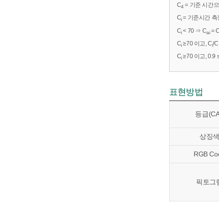
C
= 기준 시간으
4
C
= 기준시간 측정
i
C
< 70 ⇒ C
= 
i
ai
C
≥70 이고, C
/C
i
i
C
≥70 이고, 0.9 
i
표현방법
등급(CA
상징
RGB Co
픽토그