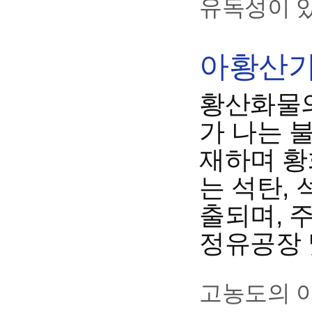
유독성이 
아황산가스
황산화물의
가 나는 
재하며 황
는 석탄,
출되며, 
정유공장 
고농도의 