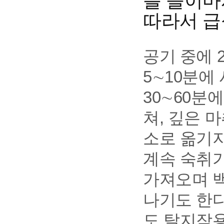
를 들이마
따라서 급
공기 중에 2
5∼10분에
30∼60분
쳐, 깊은 
소로 옮기지
계속 숙취가
가져오며 
나기도 한다
도 탈지작용