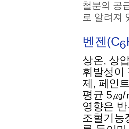
철분의 공
로 알려져 
벤젠(C
6
상온, 상
휘발성이 
제, 페인트
평균 5㎍
영향은 반
조혈기능장