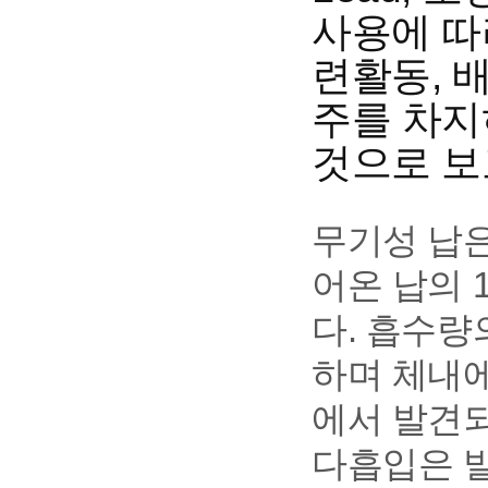
사용에 따
련활동, 
주를 차지
것으로 보
무기성 납은
어온 납의 
다. 흡수량
하며 체내에
에서 발견되
다흡입은 발