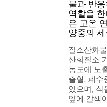
물과 반응하
역할을 한
은 고온 
양중의 세
질소산화물의
산화질소 가
농도에 노출
출혈, 폐수
있으며, 
잎에 갈색이