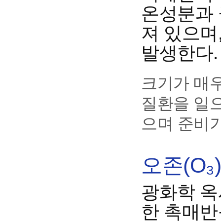
온성분과 
져 있으며
발생한다.
크기가 매
질환을 일으
으며 준비기
오존(O₃
광화학 옥
한 촉매반