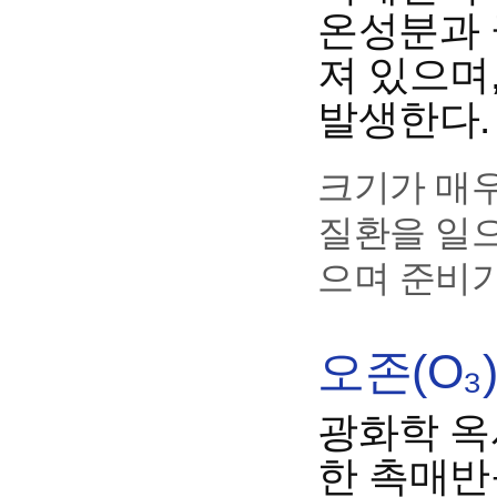
온성분과 
져 있으며
발생한다.
크기가 매
질환을 일으
으며 준비기
오존(O₃
광화학 옥
한 촉매반