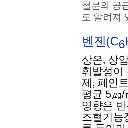
철분의 공
로 알려져 
벤젠(C
6
상온, 상
휘발성이 
제, 페인트
평균 5㎍
영향은 반
조혈기능장