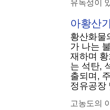
유독성이 
아황산가스
황산화물의
가 나는 
재하며 황
는 석탄,
출되며, 
정유공장 
고농도의 