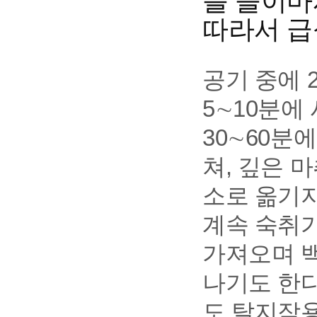
를 들이마
따라서 급
공기 중에 2
5∼10분에
30∼60분
쳐, 깊은 
소로 옮기지
계속 숙취가
가져오며 
나기도 한다
도 탈지작용