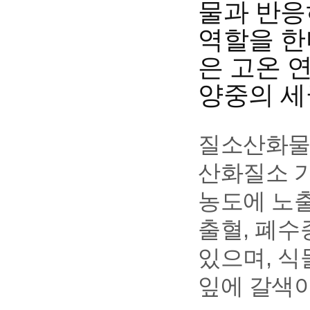
물과 반응하
역할을 한
은 고온 
양중의 세
질소산화물의
산화질소 가
농도에 노출
출혈, 폐수
있으며, 
잎에 갈색이