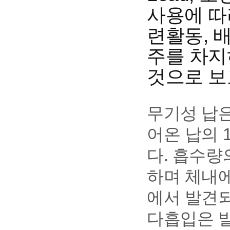
사용에 따
련활동, 
주를 차지
것으로 보
무기성 납은
어온 납의 
다. 흡수량
하며 체내에
에서 발견되
다흡입은 발