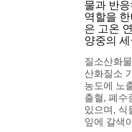
물과 반응하
역할을 한
은 고온 
양중의 세
질소산화물의
산화질소 가
농도에 노출
출혈, 폐수
있으며, 
잎에 갈색이