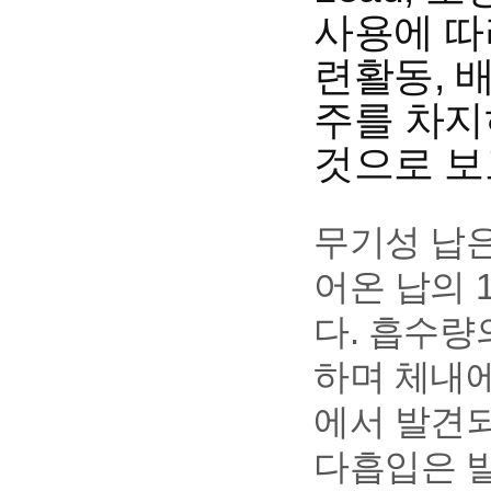
사용에 따
련활동, 
주를 차지
것으로 보
무기성 납은
어온 납의 
다. 흡수량
하며 체내에
에서 발견되
다흡입은 발