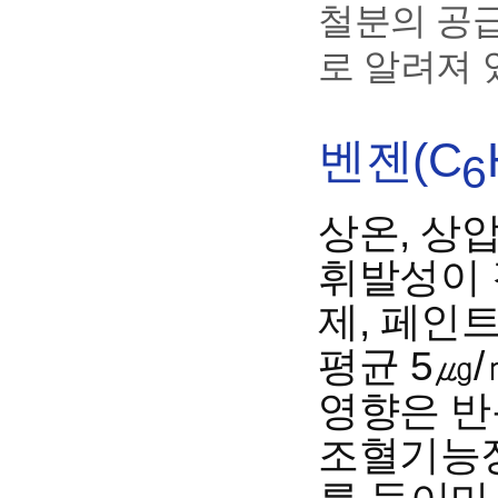
철분의 공
로 알려져 
벤젠(C
6
상온, 상
휘발성이 
제, 페인트
평균 5㎍
영향은 반
조혈기능장