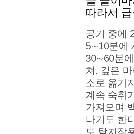
를 들이마
따라서 급
공기 중에 2
5∼10분에
30∼60분
쳐, 깊은 
소로 옮기지
계속 숙취가
가져오며 
나기도 한다
도 탈지작용