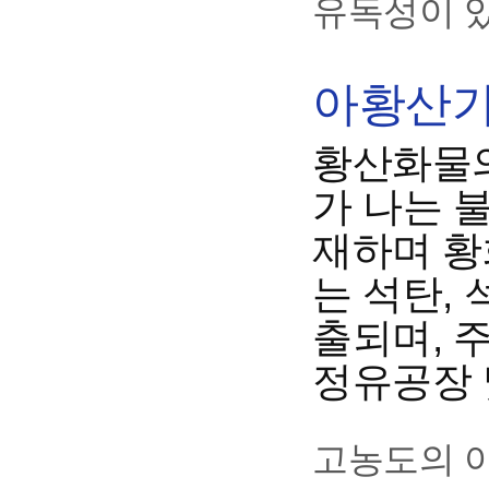
유독성이 
아황산가스
황산화물의
가 나는 
재하며 황
는 석탄,
출되며, 
정유공장 
고농도의 