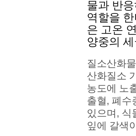
물과 반응하
역할을 한
은 고온 
양중의 세
질소산화물의
산화질소 가
농도에 노출
출혈, 폐수
있으며, 
잎에 갈색이