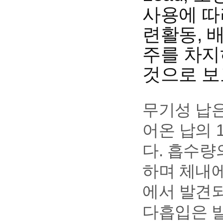
사용에 따
련활동, 
주를 차지
것으로 보
무기성 납은
어온 납의 
다. 흡수량
하며 체내에
에서 발견되
다흡입은 발