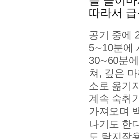
를 들이마
따라서 급
공기 중에 2
5∼10분에
30∼60분
쳐, 깊은 
소로 옮기지
계속 숙취가
가져오며 
나기도 한다
도 탈지작용