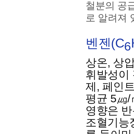
철분의 공
로 알려져 
벤젠(C
6
상온, 상
휘발성이 
제, 페인트
평균 5㎍
영향은 반
조혈기능장