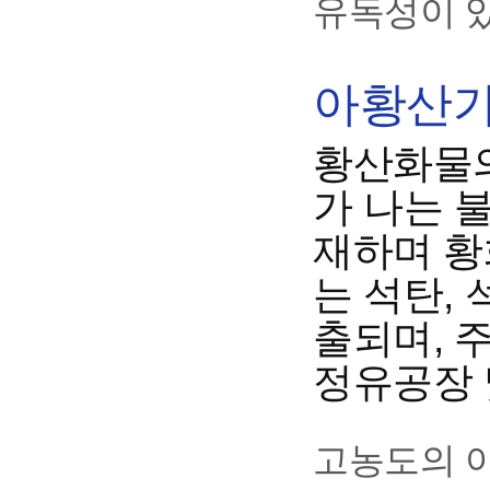
유독성이 
아황산가스
황산화물의
가 나는 
재하며 황
는 석탄,
출되며, 
정유공장 
고농도의 