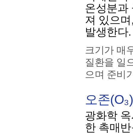
온성분과 
져 있으며
발생한다.
크기가 매
질환을 일으
으며 준비기
오존(O₃
광화학 옥
한 촉매반