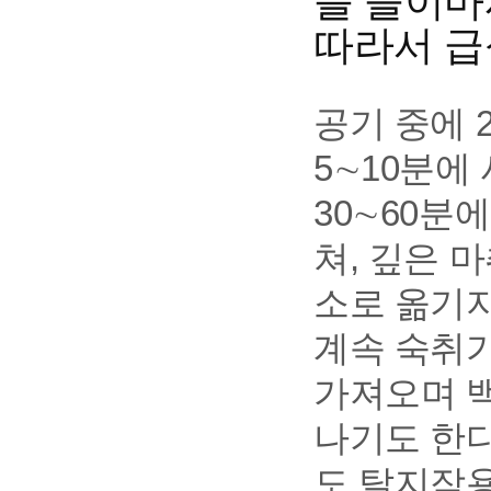
를 들이마
따라서 급
공기 중에 2
5∼10분에
30∼60분
쳐, 깊은 
소로 옮기지
계속 숙취가
가져오며 
나기도 한다
도 탈지작용