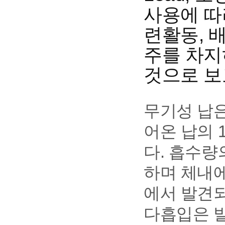
사용에 따
련활동, 
주를 차지
것으로 보
무기성 납은
어온 납의 
다. 흡수량
하며 체내에
에서 발견되
다흡입은 발