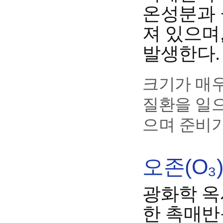
온성분과 
져 있으며
발생한다.
크기가 매
질환을 일으
으며 준비기
오존(O₃
광화학 옥
한 촉매반