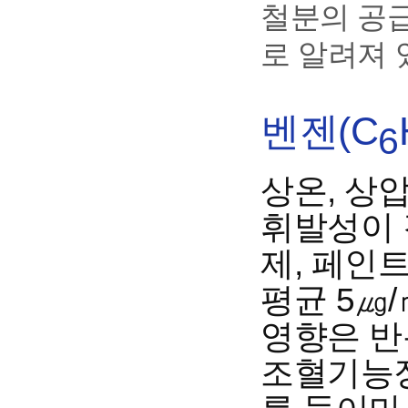
철분의 공
로 알려져 
벤젠(C
6
상온, 상
휘발성이 
제, 페인트
평균 5㎍
영향은 반
조혈기능장