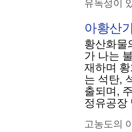
유독성이 
아황산가스
황산화물의
가 나는 
재하며 황
는 석탄,
출되며, 
정유공장 
고농도의 