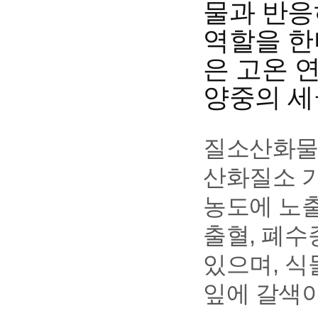
물과 반응하
역할을 한
은 고온 
양중의 세
질소산화물의
산화질소 가
농도에 노출
출혈, 폐수
있으며, 
잎에 갈색이