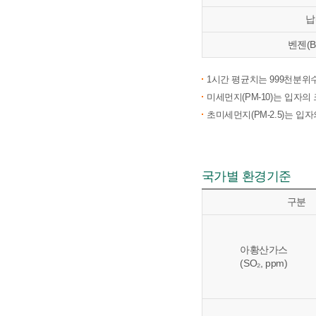
납
벤젠(B
1시간 평균치는 999천분위
미세먼지(PM-10)는 입자의
초미세먼지(PM-2.5)는 입
국가별 환경기준
구분
아황산가스
(SO₂, ppm)