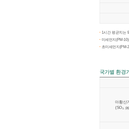
1시간 평균치는 
미세먼지(PM-10
초미세먼지(PM-2
국가별 환경
아황산
(SO₂, p