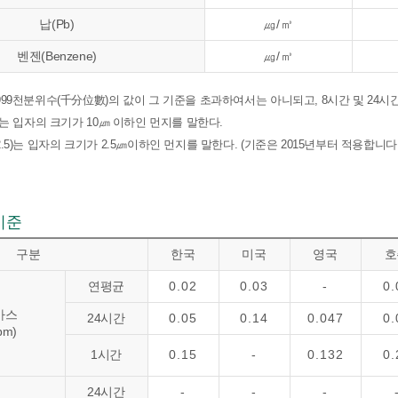
납(Pb)
㎍/㎥
벤젠(Benzene)
㎍/㎥
999천분위수(千分位數)의 값이 그 기준을 초과하여서는 아니되고, 8시간 및 24
)는 입자의 크기가 10㎛ 이하인 먼지를 말한다.
.5)는 입자의 크기가 2.5㎛이하인 먼지를 말한다. (기준은 2015년부터 적용합니다.
기준
구분
한국
미국
영국
호
연평균
0.02
0.03
-
0.
가스
24시간
0.05
0.14
0.047
0.
pm)
1시간
0.15
-
0.132
0.
24시간
-
-
-