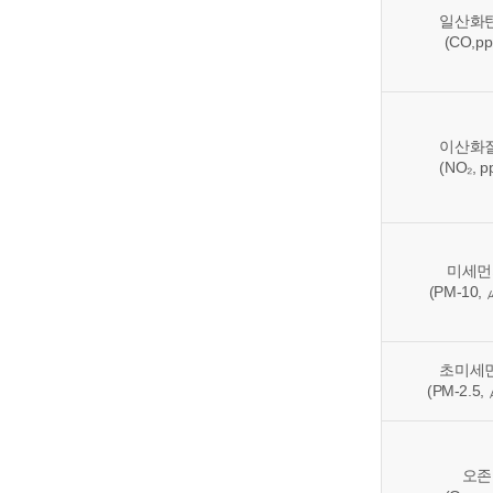
일산화
(CO,p
이산화
(NO₂, p
미세먼
(PM-10,
초미세
(PM-2.5,
오존