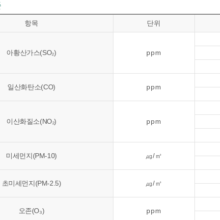
준
항목
단위
아황산가스(SO₂)
ppm
일산화탄소(CO)
ppm
이산화질소(NO₂)
ppm
미세먼지(PM-10)
㎍/㎥
초미세먼지(PM-2.5)
㎍/㎥
오존(O₃)
ppm