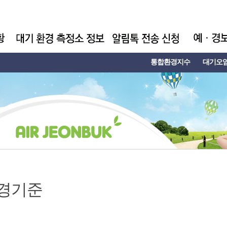
통합환경지수
대기오
경기준