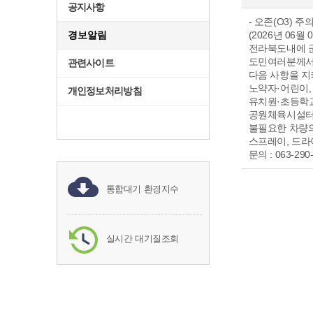
공지사항
- 오존(O3) 주
경보알림
(2026년 06월
전라북도내에 군산
도민여러분께서
관련사이트
다음 사항을 지
노약자·어린이,
개인정보처리방침
유치원·초등학
공원체육시설터미
불필요한 차량의
스프레이, 드라
문의 : 063-2
통합대기 환경지수
실시간 대기질조회