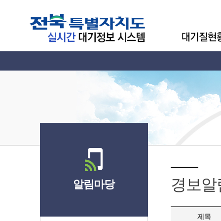
경보알
알림마당
제목