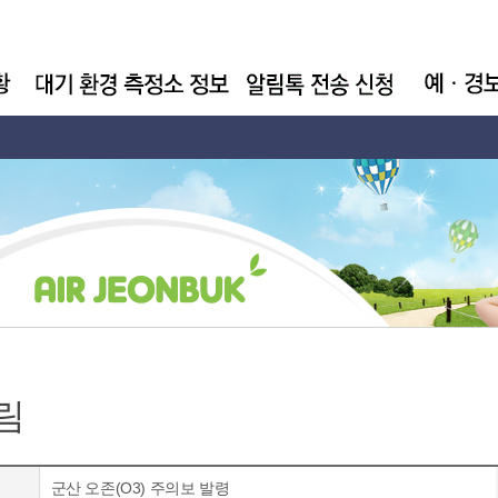
림
군산 오존(O3) 주의보 발령