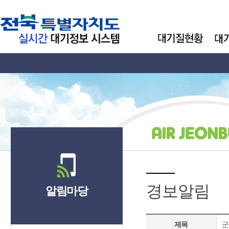
경보알림
알림마당
제목
군