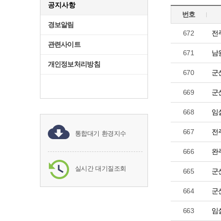
공지사항
번호
경보알림
672
전
관련사이트
671
남
개인정보처리방침
670
군
669
군
668
임
667
전
통합대기 환경지수
666
완
실시간 대기질조회
665
군
664
군
663
임