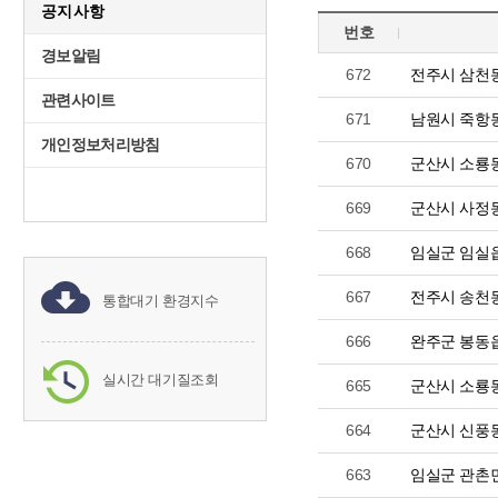
공지사항
번호
경보알림
672
전주시 삼천
관련사이트
671
남원시 죽항
개인정보처리방침
670
군산시 소룡
669
군산시 사정
668
임실군 임실
667
전주시 송천
통합대기 환경지수
666
완주군 봉동
실시간 대기질조회
665
군산시 소룡
664
군산시 신풍
663
임실군 관촌