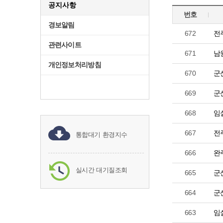
공지사항
번호
경보알림
672
전
관련사이트
671
남
개인정보처리방침
670
군
669
군
668
임
667
전
통합대기 환경지수
666
완
실시간 대기질조회
665
군
664
군
663
임