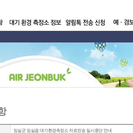
항
임실군 임실읍 대기환경측정소 자료전송 일시중단 안내