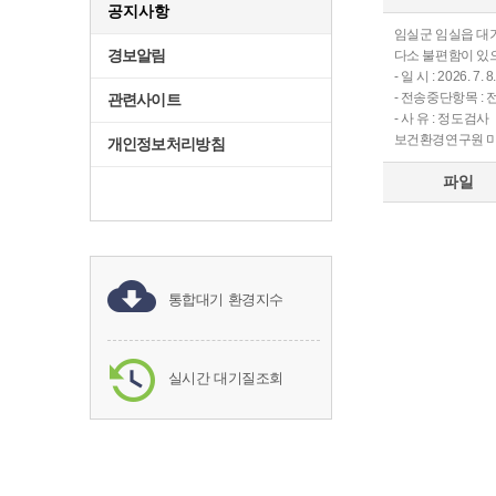
공지사항
임실군 임실읍 대
경보알림
다소 불편함이 있
- 일 시 : 2026. 7. 8.
- 전송중단항목 :
관련사이트
- 사 유 : 정도검사
보건환경연구원 미세먼
개인정보처리방침
파일
통합대기 환경지수
실시간 대기질조회