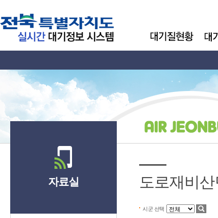
도로재비산
자료실
시군 선택