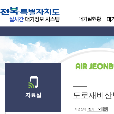
도로재비산
자료실
시군 선택