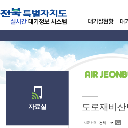
도로재비산
자료실
시군 선택