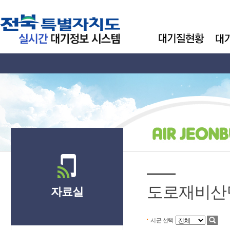
도로재비산
자료실
시군 선택