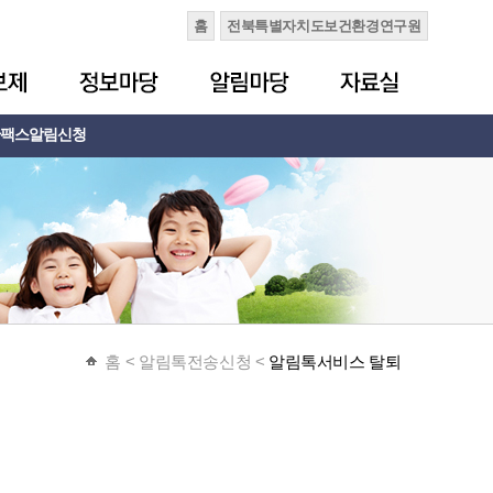
홈
전북특별자치도보건환경연구원
팩스알림신청
홈
< 알림톡전송신청 <
알림톡서비스 탈퇴