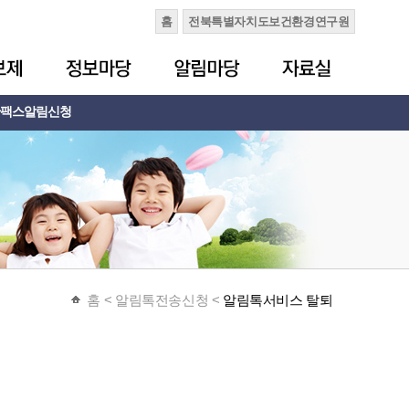
홈
전북특별자치도보건환경연구원
팩스알림신청
홈
< 알림톡전송신청 <
알림톡서비스 탈퇴