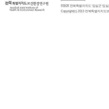
톡 인증 
55928 전북특별자치도 임실군 임실읍 호국로 
3. 비신
Copyright(c) 2013 전북특별자치도보
치도대기
4. 이용
시
② 본 약
는 것을 
바에 의합
제2장 서