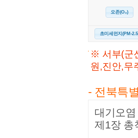
오존(O₃)
초미세먼지(PM-2.5
※ 서부(군산
원,진안,무
- 전북특
대기오염 
제1장 총