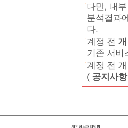
④ 신청
다만, 내
- 귀하께
치도대기
분석결과에
동의를 거
본 약관이
다.
의 수집·
은 사항에
계정 전
개
이 불가능
기존 서비
제3조 (
계정 전 
① 본 약
(
공지사항
1. 이
가 제공하는
서비스를 
2. 신청
개인정보처리방침