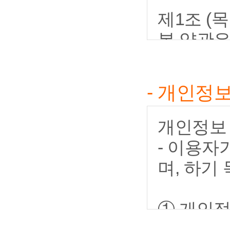
제1조 (목
본 약관
원”이라 
자치도대기
- 개인정보
세먼지 예
용하는 데
개인정보 
등 기본적
- 이용자
며, 하기
제2조 (
① 본 
① 개인정
나 기타의
가) 수집