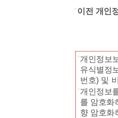
에 동의
-
휴대폰 
이전 개인
니다.
나) 수집
② 연구
- 전북
범위에서 
치도 실
는 경우 
톡을 통해
개인정보보
수 있도록
개인정보
유식별정보
③ 신청
번호) 및
이용을 중
② 개인정
개인정보를
계속 사용
-
신청자
를 암호화
되며 변경
향 암호화
니다.
③ 동의