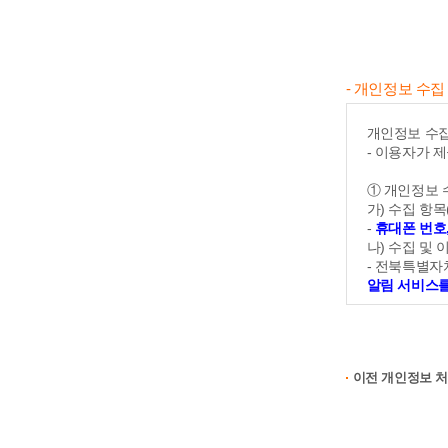
신청함으로써
② 연구원에서
함으로써 신청
③ 신청인은 
- 개인정보 수집 
약관 변경에 
④ 신청인이 
됩니다. 본 
개인정보 수집
- 이용자가 
제3조 (용어의
① 본 약관에
① 개인정보 
1. 이용자 
가) 수집 항목
신청인
-
휴대폰 번호
2. 신청인 
나) 수집 및 
3. 비신청인
- 전북특별
4. 이용해지
알림 서비스를
② 본 약관에
② 개인정보 
제2장 서비스
-
신청자의 
제4조 (이용
이전 개인정보 
③ 동의거부
이용계약은 
- 귀하께서는
하시는 경우 
제5조 (이용