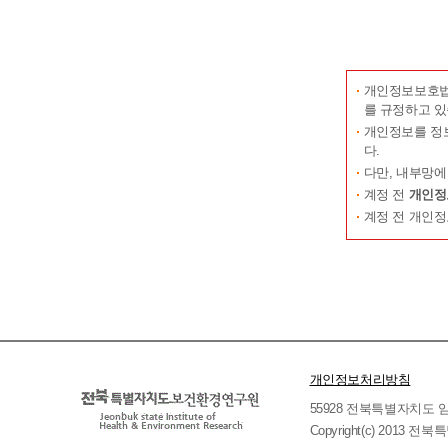
이용신청은 
보를 기록하는
제6조 (이용
① 전북특별자
개인정보보호법 
합니다.
를 규정하고 있
② 전북특별
개인정보를 정
1. 내용이 
다.
2. 기타 
다만, 내부망에
제7조 (계약
계정 전
개인정보
신청인은 계약
계정 전 개인정
탈퇴 후 재 
제3장 서비스
제8조 (서비스
① 전북특별
② 전북특별
통지합니다.
개인정보처리방침
③ 서비스의 
지될 수 있고
55928 전북특별자치도 임실군 
북특별자치도
Copyright(c) 2013 
④ 전북특별자