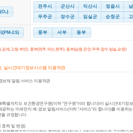
전주시
군산시
익산시
정읍시
O₃)
무주군
장수군
임실군
순창군
PM-2.5)
중부
서부
동부
,김제,고창,부안), 중부(전주,익산,완주), 동부(남원,진안,무주,장수,임실,순창)
치도 실시간대기정보시스템 이용약관
경보제 알림 서비스 이용약관
북특별자치도 보건환경연구원(이하 “연구원”이라 합니다)이 실시간대기정보
제공하는 미세먼지 예·경보 알림서비스(이하 "서비스"라 합니다)를 이용하는 데
을 규정합니다.
 효력 및 변경)
은 전북특별자치도대기정보 화면에 게시하거나 기타의 방법으로 공지함으로써