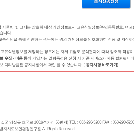
전북특별자치도대기정보의 알림톡전송신청 화면에서 이용자가 전북특별자
 방식으로 신청합니다.
신청의 수락과 거절)
치도대기정보는 제5조에서 정한 사항을 정확히 기재하여 이용신청을 하였
시행령 및 고시는 암호화 대상 개인정보로서 고유식별정보(주민등록번호, 여권번
습니다.
자치도대기정보는 다음에 해당하는 경우에는 이용신청을 제한할 수 있습니
보통신망을 통해 전송하는 경우에는 위의 개인정보를 암호화하여 전송 및 저장하
허위인 것으로 판명되거나, 그러하다고 의심할만한 합리적인 사유가 발생할
전북특별자치도대기정보에서 필요하다고 인정되는 경우
 고유식별정보를 저장하는 경우에는 자체 위험도 분석결과에 따라 암호화 적용여부
사항의 변경)
 수집 · 이용 동의
가입자는 알림톡전송 신청 시 기존 서비스가 자동 탈퇴됩니다
사항을 변경하고자 하는 경우 알림톡전송신청 화면을 통해 탈퇴 후 변경된
보 처리방침은 공지사항에서 확인 할 수 있습니다. (
공지사항 바로가기
)
신청하지 아니하여 발생하는 문제의 책임은 신청인에게 있습니다.
 제공 및 이용
 이용)
자치도대기정보는 신청인의 이용신청을 수락한 때부터 서비스를 개시합니
자치도대기정보의 업무상 또는 기술상의 장애로 인하여 서비스를 개시하지
이용은 연중무휴 1일 24시간을 원칙으로 합니다. 다만, 전북특별자치도대
, 또한 정기점검 등 운영상의 목적으로 전북특별자치도대기정보가 정한 기간
임실읍 호국로 1601(성가리 55번지) TEL : 063-290-5200 FAX : 063-290-520
대기정보는 사전 또는 사후에 이를 공지합니다.
전북특별자치도보건환경연구원 All Rights Reserved.
치도대기정보는 서비스를 일정범위로 분할하여 각 범위별로 이용가능 시간을