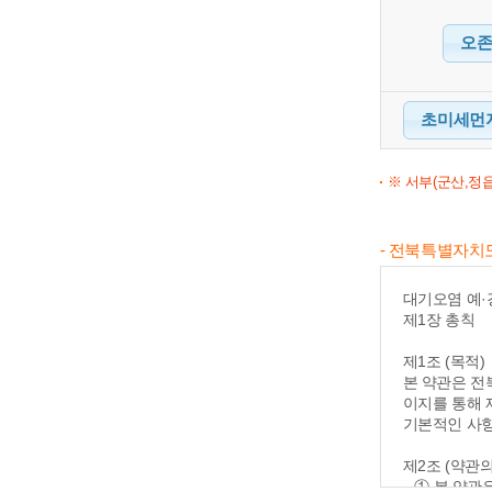
오존(
초미세먼지(
※ 서부(군산,정읍
- 전북특별자
대기오염 예·
제1장 총칙
제1조 (목적)
본 약관은 전
이지를 통해 
기본적인 사항
제2조 (약관의
① 본 약관