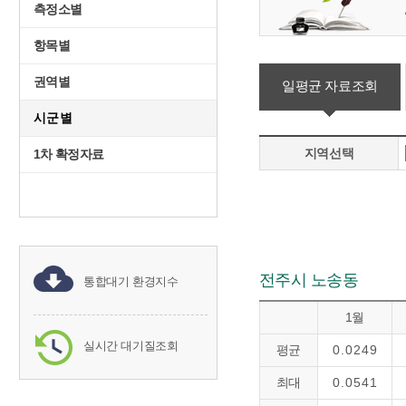
측정소별
항목별
권역별
일평균 자료조회
시군별
지역선택
1차 확정자료
전주시 노송동
통합대기 환경지수
1월
실시간 대기질조회
평균
0.0249
최대
0.0541