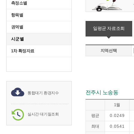
측정소별
항목별
권역별
일평균 자료조회
시군별
지역선택
1차 확정자료
전주시 노송동
통합대기 환경지수
1월
실시간 대기질조회
평균
0.0249
최대
0.0541