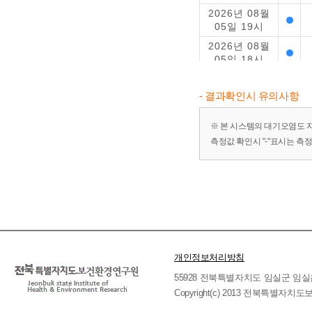
2026년 08월
05일 19시
2026년 08월
05일 18시
2026년 08월
05일 17시
- 결과확인시 유의사항
2026년 08월
05일 16시
※ 본 시스템의 대기오염도 
측정값 확인시 "-"표시는 측
2026년 08월
05일 15시
2026년 08월
05일 14시
2026년 08월
05일 13시
2026년 08월
05일 12시
개인정보처리방침
2026년 08월
55928 전북특별자치도 임실군 임실읍 호국로 
05일 11시
Copyright(c) 2013 전북특별자치도보
2026년 08월