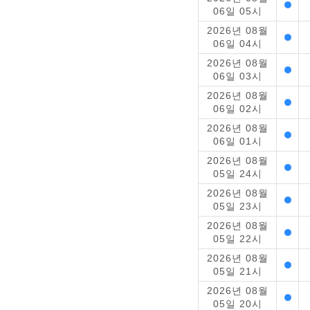
06일 05시
2026년 08월
06일 04시
2026년 08월
06일 03시
2026년 08월
06일 02시
2026년 08월
06일 01시
2026년 08월
05일 24시
2026년 08월
05일 23시
2026년 08월
05일 22시
2026년 08월
05일 21시
2026년 08월
05일 20시