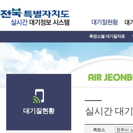
측정소별 대기질자료
실시간 대
대기질현황
측정소