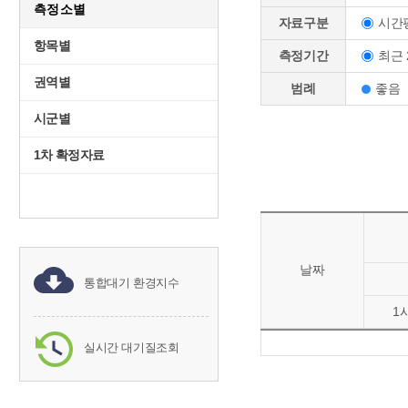
측정소별
시간
자료구분
항목별
최근 
측정기간
권역별
범례
좋음
시군별
1차 확정자료
날짜
통합대기 환경지수
1
실시간 대기질조회