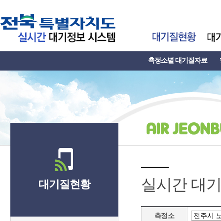
측정소별 대기질자료
실시간 대
대기질현황
측정소