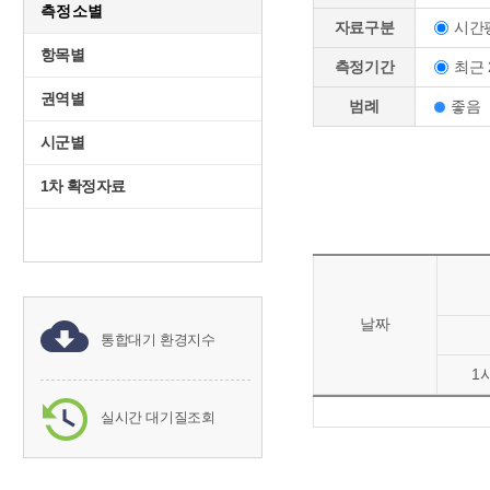
측정소별
시간
자료구분
항목별
최근 
측정기간
권역별
범례
좋음
시군별
1차 확정자료
날짜
통합대기 환경지수
1
실시간 대기질조회