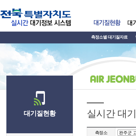
측정소별 대기질자료
실시간 대
대기질현황
측정소