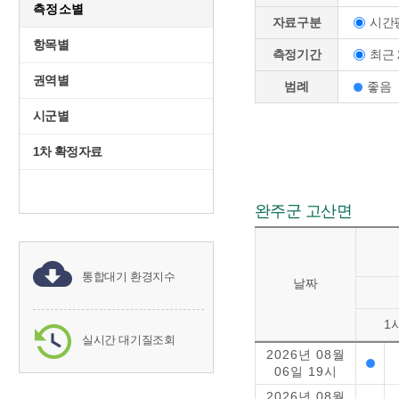
측정소별
시간
자료구분
항목별
최근 
측정기간
권역별
범례
좋음
시군별
1차 확정자료
완주군 고산면
통합대기 환경지수
날짜
1
실시간 대기질조회
2026년 08월
06일 19시
2026년 08월