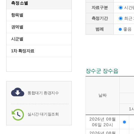
측정소별
시간
자료구분
항목별
최근 
측정기간
권역별
범례
좋음
시군별
1차 확정자료
장수군 장수읍
통합대기 환경지수
날짜
1
실시간 대기질조회
2026년 08월
06일 20시
2026년 08월