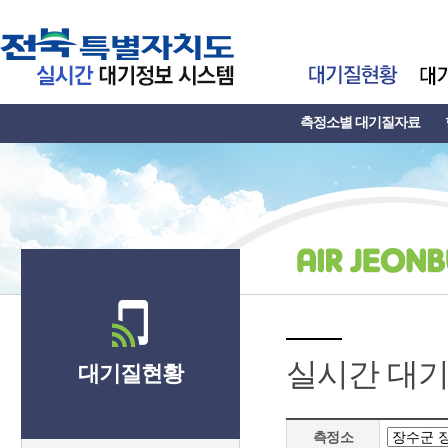
측정소별 대기질자료
실시간 대
대기질현황
측정소