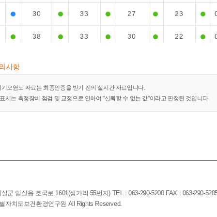
30
33
27
23
38
33
30
22
44
32
32
22
유의사항
30
29
30
20
대기오염도 자료는 최종인증을 받기 전의 실시간 자료입니다.
-"표시는 측정장비 점검 및 교정으로 인하여 "신뢰할 수 없는 값"이라고 판정된 것입니다.
37
28
32
18
36
26
32
16
30
23
16
14
26
21
17
13
임실읍 호국로 1601(성가리 55번지) TEL : 063-290-5200 FAX : 063-290-520
25
21
16
12
전북특별자치도보건환경연구원 All Rights Reserved.