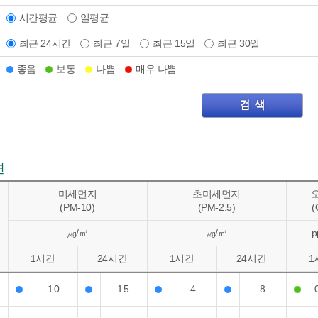
시간평균
일평균
최근 24시간
최근 7일
최근 15일
최근 30일
좋음
보통
나쁨
매우 나쁨
면
미세먼지
초미세먼지
(PM-10)
(PM-2.5)
(
㎍/㎥
㎍/㎥
p
1시간
24시간
1시간
24시간
1
10
15
4
8