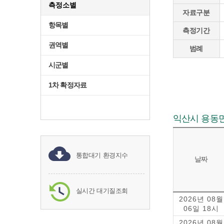
측정소별
자료구분
항목별
측정기간
권역별
범례
시군별
1차 확정자료
익산시 용동
통합대기 환경지수
날짜
실시간 대기질조회
2026년 08월
06일 18시
2026년 08월