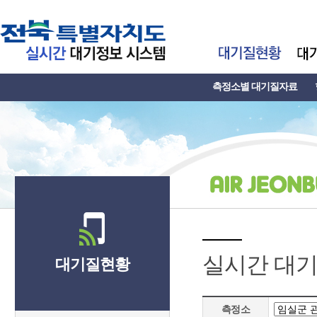
측정소별 대기질자료
실시간 대
대기질현황
측정소