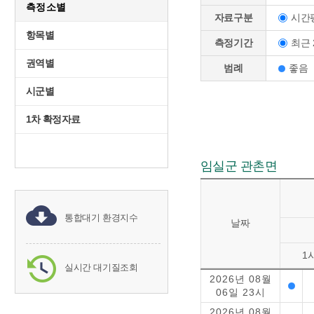
측정소별
시간
자료구분
항목별
최근 
측정기간
권역별
범례
좋음
시군별
1차 확정자료
임실군 관촌면
통합대기 환경지수
날짜
1
실시간 대기질조회
2026년 08월
06일 23시
2026년 08월