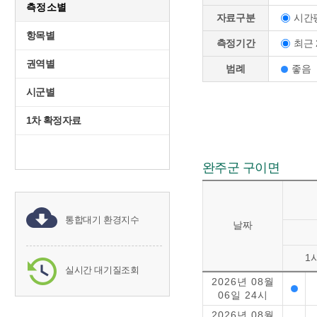
측정소별
시간
자료구분
항목별
최근 
측정기간
권역별
범례
좋음
시군별
1차 확정자료
완주군 구이면
통합대기 환경지수
날짜
1
실시간 대기질조회
2026년 08월
06일 24시
2026년 08월