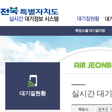
측정소별 대기질자료
실시간 대
대기질현황
측정소