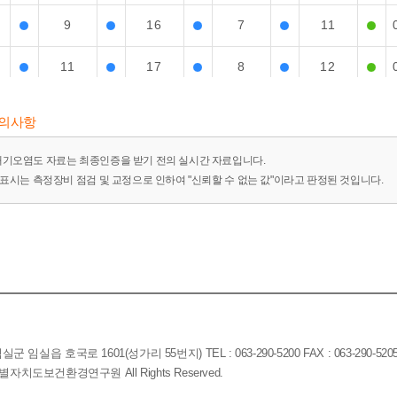
9
16
7
11
11
17
8
12
21
17
12
13
유의사항
20
17
14
14
대기오염도 자료는 최종인증을 받기 전의 실시간 자료입니다.
-"표시는 측정장비 점검 및 교정으로 인하여 "신뢰할 수 없는 값"이라고 판정된 것입니다.
16
16
12
14
14
16
15
14
16
16
17
14
15
16
14
12
임실읍 호국로 1601(성가리 55번지) TEL : 063-290-5200 FAX : 063-290-520
18
16
14
12
전북특별자치도보건환경연구원 All Rights Reserved.