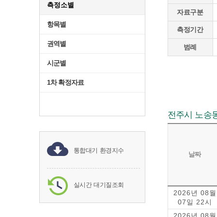
측정소별
자료구분
항목별
측정기간
권역별
범례
시군별
1차 확정자료
전주시 노송
통합대기 환경지수
날짜
실시간 대기질조회
2026년 08월
07일 22시
2026년 08월