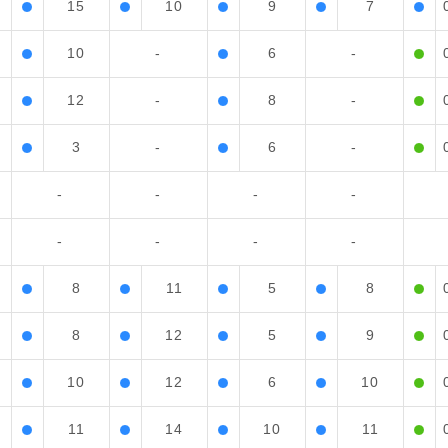
15
10
9
7
10
-
6
-
12
-
8
-
3
-
6
-
-
-
-
-
-
-
-
-
8
11
5
8
8
12
5
9
10
12
6
10
11
14
10
11