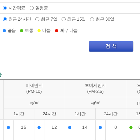
시간평균
일평균
최근 24시간
최근 7일
최근 15일
최근 30일
좋음
보통
나쁨
매우 나쁨
동
미세먼지
초미세먼지
(PM-10)
(PM-2.5)
(
㎍/㎥
㎍/㎥
p
1시간
24시간
1시간
24시간
1
15
12
14
8