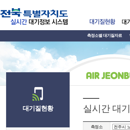
측정소별 대기질자료
실시간 대
대기질현황
측정소