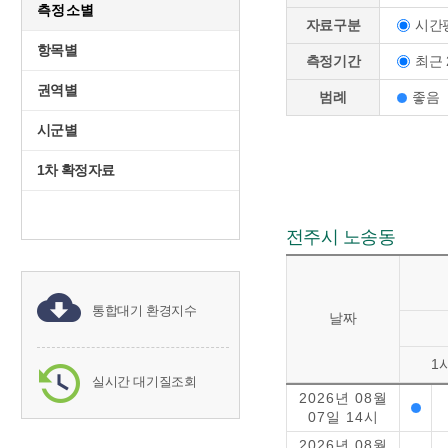
측정소별
시간
자료구분
항목별
최근 
측정기간
권역별
범례
좋음
시군별
1차 확정자료
전주시 노송동
통합대기 환경지수
날짜
1
실시간 대기질조회
2026년 08월
07일 14시
2026년 08월