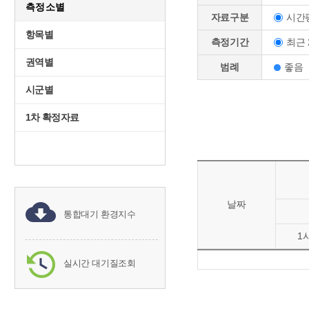
측정소별
시간
자료구분
항목별
최근 
측정기간
권역별
범례
좋음
시군별
1차 확정자료
날짜
통합대기 환경지수
1
실시간 대기질조회