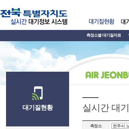
측정소별 대기질자료
실시간 대
대기질현황
측정소