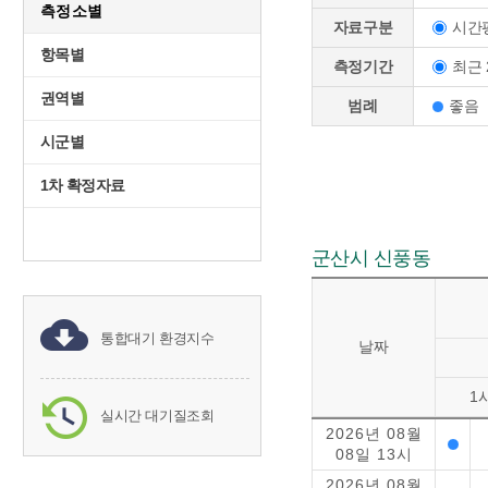
측정소별
시간
자료구분
항목별
최근 
측정기간
권역별
범례
좋음
시군별
1차 확정자료
군산시 신풍동
통합대기 환경지수
날짜
1
실시간 대기질조회
2026년 08월
08일 13시
2026년 08월