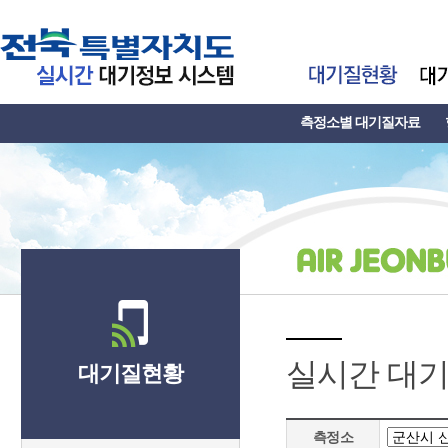
측정소별 대기질자료
실시간 대
대기질현황
측정소