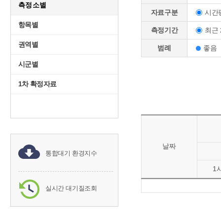
측정소별
시간
자료구분
항목별
최근 
측정기간
권역별
범례
좋음
시군별
1차 확정자료
날짜
통합대기 환경지수
1
실시간 대기질조회