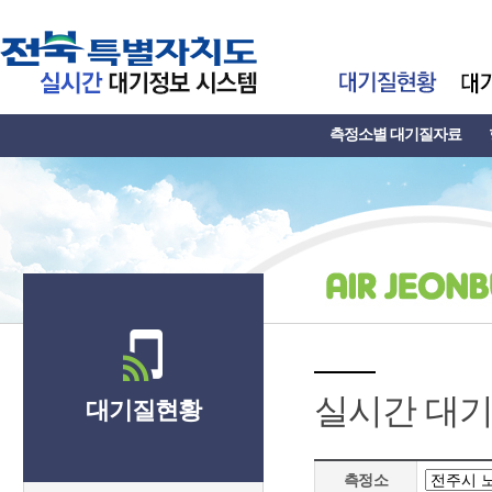
측정소별 대기질자료
실시간 대
대기질현황
측정소