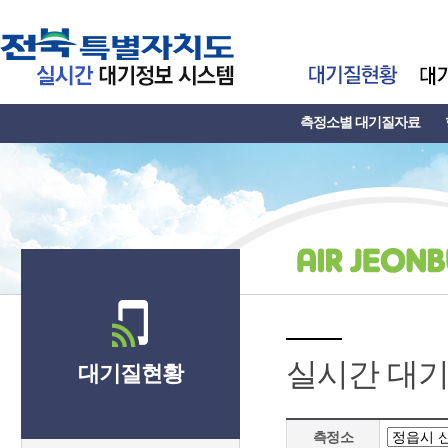
측정소별 대기질자료
실시간 대
대기질현황
측정소