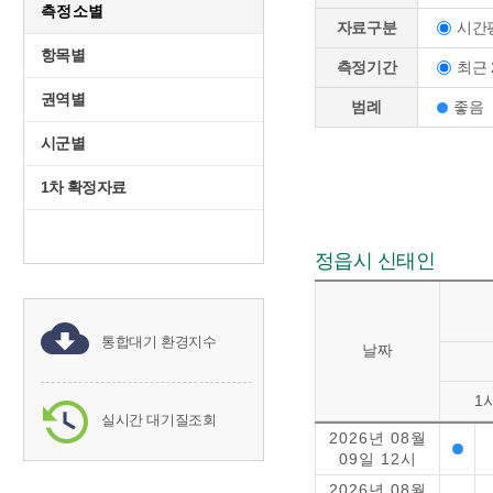
측정소별
시간
자료구분
항목별
최근 
측정기간
권역별
범례
좋음
시군별
1차 확정자료
정읍시 신태인
통합대기 환경지수
날짜
1
실시간 대기질조회
2026년 08월
09일 12시
2026년 08월