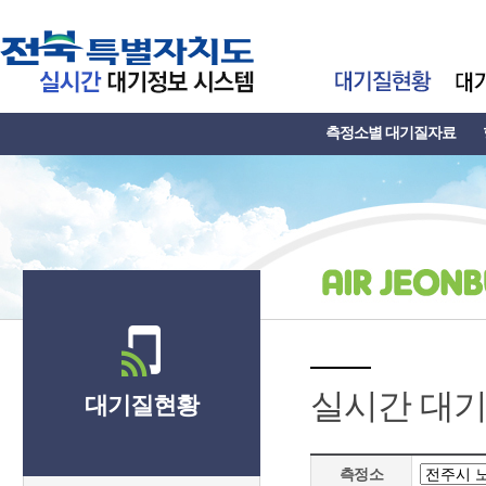
측정소별 대기질자료
실시간 대
대기질현황
측정소