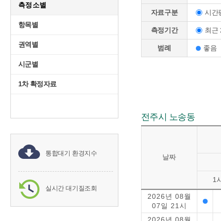
측정소별
시간
자료구분
항목별
최근 
측정기간
권역별
범례
좋음
시군별
1차 확정자료
전주시 노송동
통합대기 환경지수
날짜
1
실시간 대기질조회
2026년 08월
07일 21시
2026년 08월