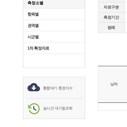
측정소별
자료구분
항목별
측정기간
권역별
범례
시군별
1차 확정자료
날짜
통합대기 환경지수
실시간 대기질조회